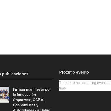
Próximo evento
s publicaciones
There are no upcoming events at
time
Firman manifiesto por
la innovación
Coparmex, CCEA,
Economistas y
Autoridades de Salud