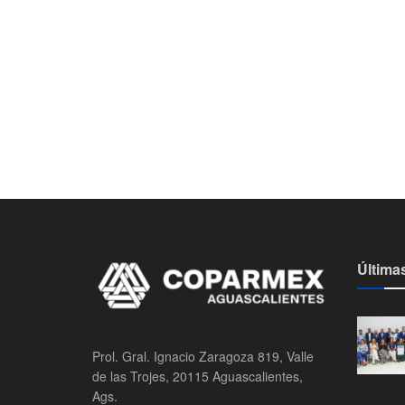
Última
Prol. Gral. Ignacio Zaragoza 819, Valle
de las Trojes, 20115 Aguascalientes,
Ags.