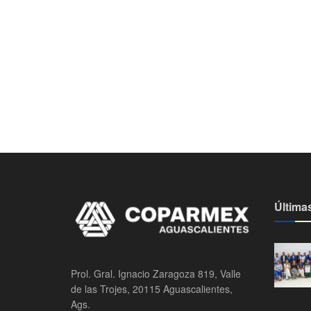
Última
Prol. Gral. Ignacio Zaragoza 819, Valle
de las Trojes, 20115 Aguascalientes,
Ags.