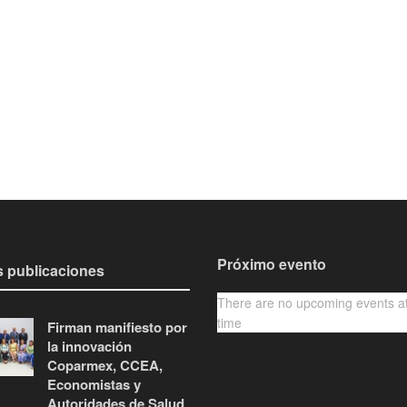
Próximo evento
s publicaciones
There are no upcoming events at
time
Firman manifiesto por
la innovación
Coparmex, CCEA,
Economistas y
Autoridades de Salud